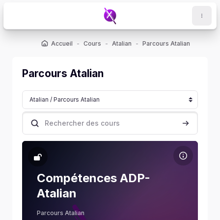
Passer au contenu principal
Accueil
Cours
Atalian
Parcours Atalian
Parcours Atalian
Catégories de cours
Rechercher des cours
Rechercher
Image de cours Compétences ADP-Atalian
Nom du cours
Image de cours
Compétences ADP-
Connexion nécessaire avant
d’accéder au test :
Atalian
Parcours Atalian