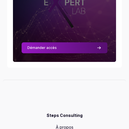
La voix parle pour vous : entraînez votre voix et
votre diction. Testez votre équipement audio
pour éviter les distorsions. En réunions virtuelles,
soyez vivant et captivant. Relaxez votre corps
pour avoir une voix détendue. La respiration est
essentielle pour une voix forte et confiante.
Faites des exercices de respiration avec le
diaphragme. Pratiquez la respiration pour une
Démander accès
meilleure clarté et contrôle émotionnel. Relaxez
votre nuque et vos épaules pour une meilleure
posture. Suivez des étapes simples pour
détendre votre corps.
Continuez a lire
Skill Level
:
Beginner
Steps Consulting
À propos