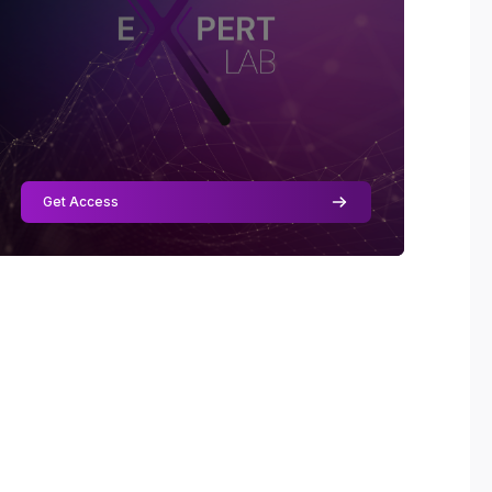
Skill Level
:
Beginner
Get Access