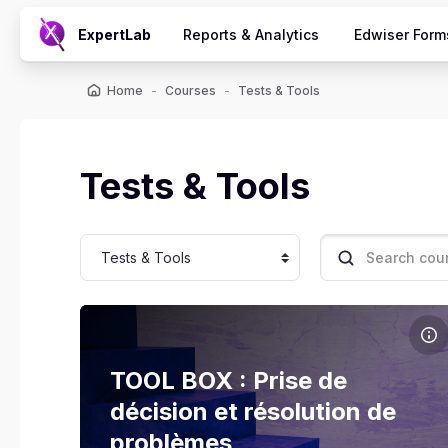
Skip to main content
ExpertLab
Reports & Analytics
Edwiser Form
Home
Courses
Tests & Tools
Tests & Tools
Course categories
Search courses
Course image TOOL BOX : Prise de décision et r
Course name
Course image
Prendre des décisions et résoudre des
TOOL BOX : Prise de
problèmes ne se résument pas à des choix
décision et résolution de
rapides. ...
problèmes