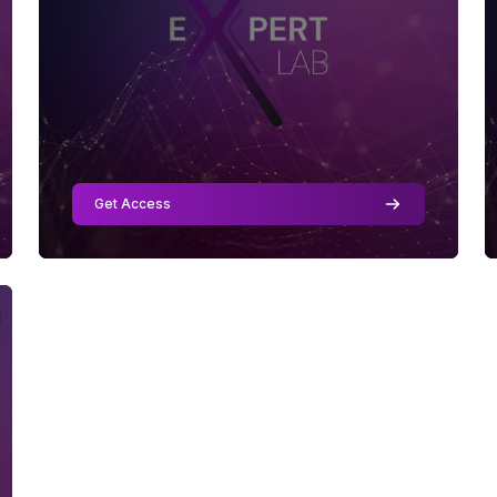
Teacher
Skill Level
:
Beginner
Get Access