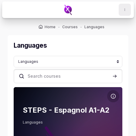
Skip to main content
Home
Courses
Languages
Languages
Course categories
Search courses
Search cou
Course image STEPS - Espagnol A1-A2
Course name
Course image
STEPS - Espagnol A1-A2
Skill Level
:
Beginner
Languages