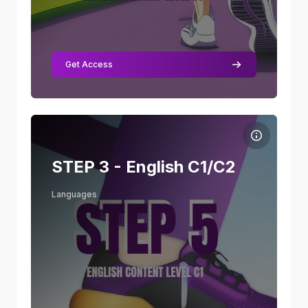
Get Access
Course image STEP 3 - English C1/C2
Course name
Course image
STEP 3 - English C1/C2
Skill Level
:
Beginner
Languages