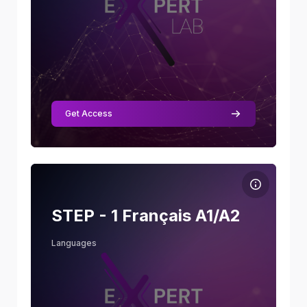
Get Access
Course image STEP - 1 Français A1/A2
Course name
Course image
STEP - 1 Français A1/A2
Paul Leclere
Languages
Teacher
Skill Level
:
Beginner